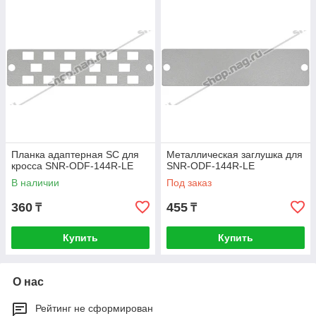
Планка адаптерная SC для
Металлическая заглушка для
кросса SNR-ODF-144R-LE
SNR-ODF-144R-LE
В наличии
Под заказ
360
455
₸
₸
Купить
Купить
О нас
Рейтинг не сформирован