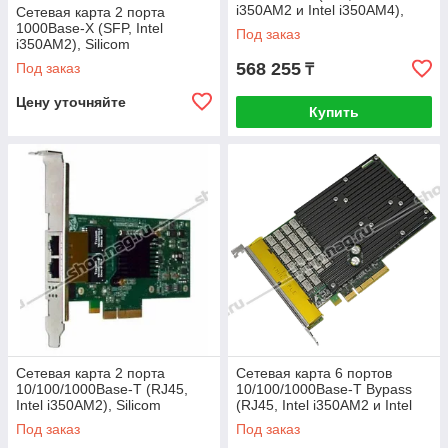
i350AM2 и Intel i350AM4),
Сетевая карта 2 порта
Silicom PE2G6SFPi35-R
1000Base-X (SFP, Intel
Под заказ
i350AM2), Silicom
PE2G2SFPi35
568 255
Под заказ
₸
Цену уточняйте
Купить
Сетевая карта 2 порта
Сетевая карта 6 портов
10/100/1000Base-T (RJ45,
10/100/1000Base-T Bypass
Intel i350AM2), Silicom
(RJ45, Intel i350AM2 и Intel
PE2G2i35
i350AM4), Silicom
Под заказ
Под заказ
PE2G6BPi35-SD