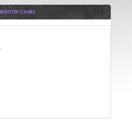
KROTIK CA493
6