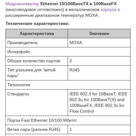
Медиаконвертер
Ethernet 10/100BaseTX в 100BaseFX
(многомодовое оптоволокно) в металлическом
корпусе
с
расширенным диапазоном температур MOXA.
Технические характеристики:
Характеристика
Значение
Производитель
MOXA
Интерфейс
Общее количество портов
2
Тип разъема для "витой
RJ45
пары"
Технологии
Стандарты
IEEE 802.3 for 10BaseT, IEEE
802.3u for 100BaseT(X) and
100BaseFX, IEEE 802.3x for
Flow Control
Порты Fast Ethernet 10/100 Мбит/с
Витая пара (разъем RJ45)
1