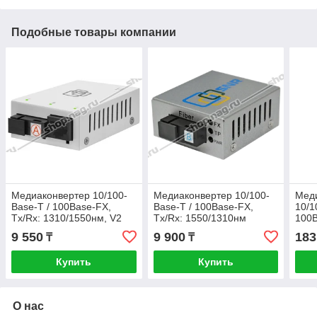
Подобные товары компании
Медиаконвертер 10/100-
Медиаконвертер 10/100-
Меди
Base-T / 100Base-FX,
Base-T / 100Base-FX,
10/1
Tx/Rx: 1310/1550нм, V2
Tx/Rx: 1550/1310нм
100
(Rev.M)
(мн
9 550
9 900
183
₸
₸
опто
мета
Купить
Купить
MOX
О нас