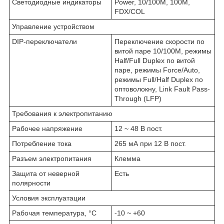
Светодиодные индикаторы
Power, 10/100M, 100M,
FDX/COL
Управление устройством
DIP-переключатели
Переключение скорости по
витой паре 10/100M, режимы
Half/Full Duplex по витой
паре, режимы Force/Auto,
режимы Full/Half Duplex по
оптоволокну, Link Fault Pass-
Through (LFP)
Требования к электропитанию
Рабочее напряжение
12 ~ 48 В пост.
Потребление тока
265 мА при 12 В пост.
Разъем электропитания
Клемма
Защита от неверной
Есть
полярности
Условия эксплуатации
Рабочая температура, °C
-10 ~ +60