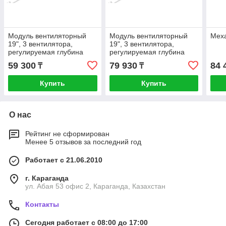
Модуль вентиляторный
Модуль вентиляторный
Меха
19", 3 вентилятора,
19", 3 вентилятора,
регулируемая глубина
регулируемая глубина
230-415 мм, с цифровым
230-415мм, с
59 300
79 930
84 
₸
₸
терморегулятором
термостатом
Купить
Купить
О нас
Рейтинг не сформирован
Менее 5 отзывов за последний год
Работает с 21.06.2010
г. Караганда
ул. Абая 53 офис 2, Караганда, Казахстан
Контакты
Сегодня работает с 08:00 до 17:00