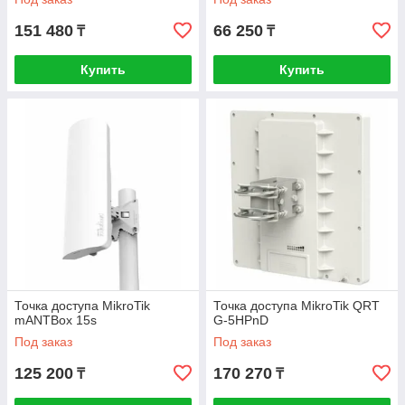
151 480
66 250
₸
₸
Купить
Купить
Точка доступа MikroTik
Точка доступа MikroTik QRT
mANTBox 15s
G-5HPnD
Под заказ
Под заказ
125 200
170 270
₸
₸