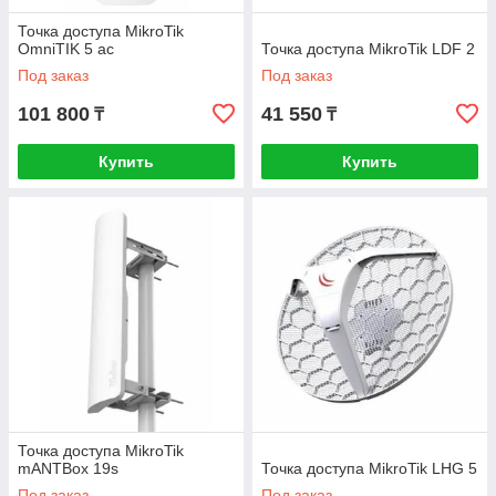
Точка доступа MikroTik
OmniTIK 5 ac
Точка доступа MikroTik LDF 2
Под заказ
Под заказ
101 800
41 550
₸
₸
Купить
Купить
Точка доступа MikroTik
mANTBox 19s
Точка доступа MikroTik LHG 5
Под заказ
Под заказ