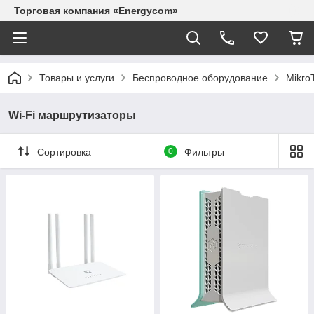
Торговая компания «Energycom»
Товары и услуги
Беспроводное оборудование
MikroT
Wi-Fi маршрутизаторы
Сортировка
0
Фильтры