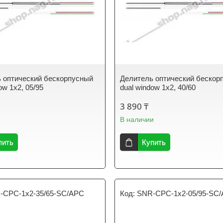
 оптический бескорпусный
Делитель оптический бескор
ow 1х2, 05/95
dual window 1х2, 40/60
3 890 ₸
В наличии
пить
Купить
-CPC-1x2-35/65-SC/APC
SNR-CPC-1x2-05/95-SC