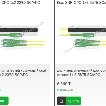
-CPC-1x2-20/80-SC/APC
SNR-CPC-1x2-25/75-SC
 оптический корпусный dual
Делитель оптический корпусн
х 2-20/80-SC/APC
window 1х 2-25/75-SC/APC
6 360 ₸
и
В наличии
пить
Купить