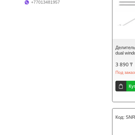
+77013481957
Делитель
dual wind
3 890 ₸
Под заказ
Ку
SNR