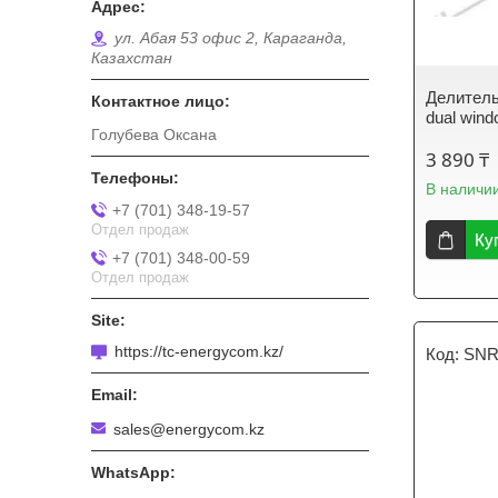
ул. Абая 53 офис 2, Караганда,
Казахстан
Делитель
dual wind
Голубева Оксана
3 890 ₸
В наличи
+7 (701) 348-19-57
Отдел продаж
Ку
+7 (701) 348-00-59
Отдел продаж
https://tc-energycom.kz/
SNR
sales@energycom.kz