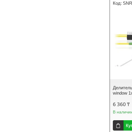
SNR
Делитель
window 1
6 360 ₸
В наличи
Ку