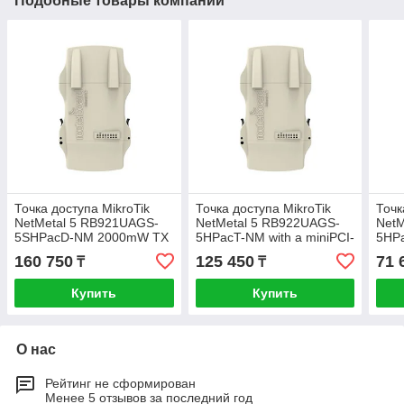
Подобные товары компании
Точка доступа MikroTik
Точка доступа MikroTik
Точк
NetMetal 5 RB921UAGS-
NetMetal 5 RB922UAGS-
NetM
5SHPacD-NM 2000mW TX
5HPacT-NM with a miniPCI-
5HPa
power, two RP-SMA
express slot, three RP-SMA
mini
160 750
125 450
71 
₸
₸
RP-
Купить
Купить
О нас
Рейтинг не сформирован
Менее 5 отзывов за последний год