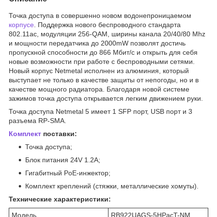
Точка доступа в совершенно новом водонепроницаемом
корпусе
. Поддержка нового беспроводного стандарта
802.11ac, модуляции 256-QAM, ширины канала 20/40/80 Mhz
и мощности передатчика до 2000mW позволят достичь
пропускной способности до 866 Мбит/с и открыть для себя
новые возможности при работе с беспроводными сетями.
Новый корпус Netmetal исполнен из алюминия, который
выступает не только в качестве защиты от непогоды, но и в
качестве мощного радиатора. Благодаря новой системе
зажимов точка доступа открывается легким движением руки.
Точка доступа Netmetal 5 имеет 1 SFP порт, USB порт и 3
разъема RP-SMA.
Комплект
поставки:
Точка доступа;
Блок питания 24V 1.2A;
Гигабитный PoE-инжектор;
Комплект креплений (стяжки, металлические хомуты).
Технические характеристики:
Модель
RB922UAGS-5HPacT-NM