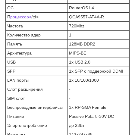
ОС
RouterOS L4
П
роцессор<
/td>
QCA9557-AT4A-R
Частота
720Mhz
Количество ядер
1
Память
128MB DDR2
Архитектура
MIPS-BE
USB
1x USB 2.0
SFP
1x SFP с поддержкой DDMI
LAN порты
1x 10/100/1000
Слот расширения
-
SIM слот
-
Беспроводные интерфейсы
3x RP-SMA Female
Питание
Passive PoE: 8-30V DC
Энергопотребление
до 23Вт
Размеры
143x247x48