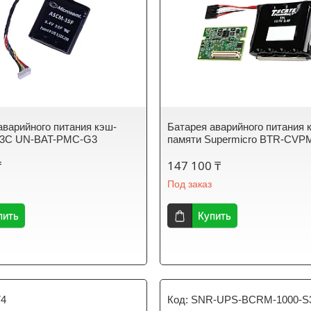
аварийного питания кэш-
Батарея аварийного питания 
H3C UN-BAT-PMC-G3
памяти Supermicro BTR-CVP
₸
147 100 ₸
Под заказ
пить
Купить
74
SNR-UPS-BCRM-1000-S