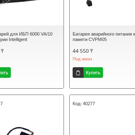
арей для ИБП 6000 VA/10
Батарея аварийного питания 
ии Intelligent
памяти CVPM05
 ₸
44 550 ₸
Под заказ
пить
Купить
47
40277