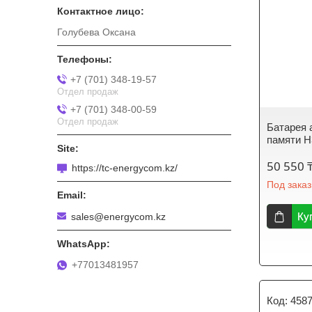
Голубева Оксана
+7 (701) 348-19-57
Отдел продаж
+7 (701) 348-00-59
Отдел продаж
Батарея 
памяти 
50 550 
https://tc-energycom.kz/
Под заказ
Ку
sales@energycom.kz
+77013481957
458