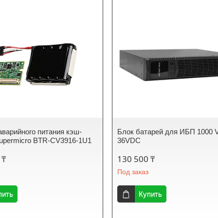
аварийного питания кэш-
Блок батарей для ИБП 1000 
upermicro BTR-CV3916-1U1
36VDC
 ₸
130 500 ₸
Под заказ
пить
Купить