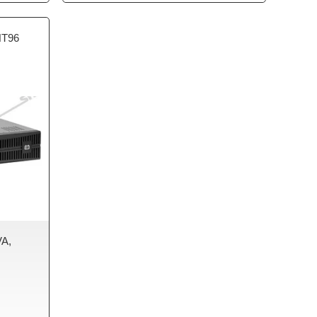
NT96
VA,